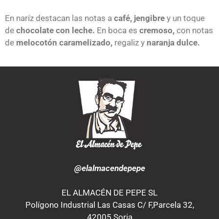
En naríz destacan las notas a
café, jengibre
y un toque
de
chocolate con leche.
En boca es
cremoso,
con notas
de
melocotón caramelizado,
regaliz y
naranja dulce.
@elalmacendepepe
EL ALMACÉN DE PEPE SL
Polígono Industrial Las Casas C/ F,Parcela 32,
42005 Soria