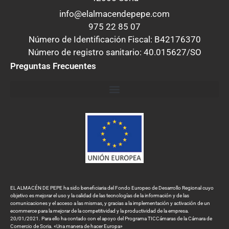
info@elalmacendepepe.com
975 22 85 07
Número de Identificación Fiscal: B42176370
Número de registro sanitario: 40.015627/SO
Preguntas Frecuentes
EL ALMACÉN DE PEPE ha sido beneficiaria del Fondo Europeo de Desarrollo Regional cuyo
objetivo es mejorar el uso y la calidad de las tecnologías de la información y de las
comunicaciones y el acceso a las mismas, y gracias a la implementación y activación de un
ecommerce para la mejorar de la competitividad y la productividad de la empresa.
20/01/2021. Para ello ha contado con el apoyo del Programa TICCámaras de la Cámara de
Comercio de Soria. «Una manera de hacer Europa»