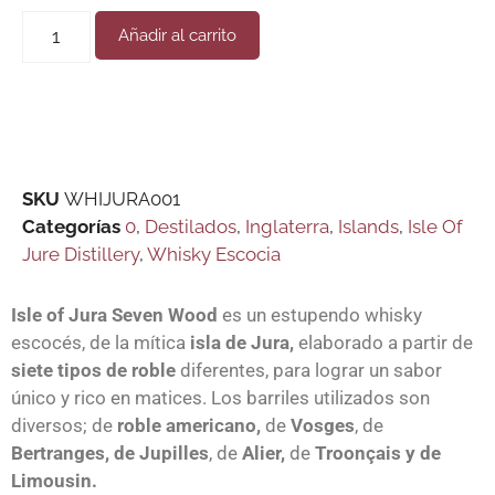
Añadir al carrito
SKU
WHIJURA001
Categorías
0
,
Destilados
,
Inglaterra
,
Islands
,
Isle Of
Jure Distillery
,
Whisky Escocia
Isle of Jura Seven Wood
es un estupendo whisky
escocés, de la mítica
isla de Jura,
elaborado a partir de
siete tipos de roble
diferentes, para lograr un sabor
único y rico en matices. Los barriles utilizados son
diversos; de
roble americano,
de
Vosges
, de
Bertranges, de Jupilles
, de
Alier,
de
Troonçais y de
Limousin.