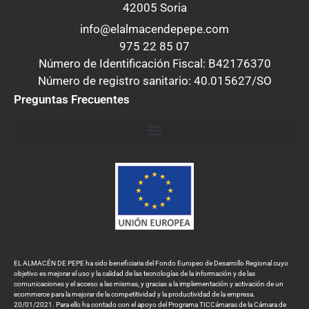
42005 Soria
info@elalmacendepepe.com
975 22 85 07
Número de Identificación Fiscal: B42176370
Número de registro sanitario: 40.015627/SO
Preguntas Frecuentes
EL ALMACÉN DE PEPE ha sido beneficiaria del Fondo Europeo de Desarrollo Regional cuyo
objetivo es mejorar el uso y la calidad de las tecnologías de la información y de las
comunicaciones y el acceso a las mismas, y gracias a la implementación y activación de un
ecommerce para la mejorar de la competitividad y la productividad de la empresa.
20/01/2021. Para ello ha contado con el apoyo del Programa TICCámaras de la Cámara de