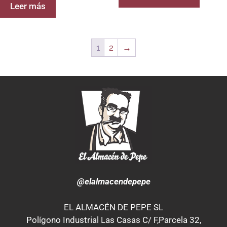
Leer más
1
2
→
@elalmacendepepe
EL ALMACÉN DE PEPE SL
Polígono Industrial Las Casas C/ F,Parcela 32,