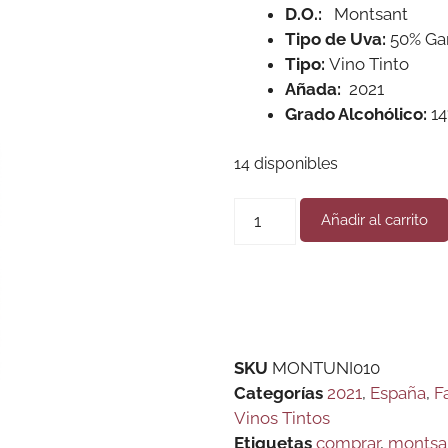
D.O.:
Montsant
Tipo de Uva:
50% Ga
T
ipo:
Vino Tinto
Añada:
2021
Grado Alcohólico:
14
14 disponibles
Añadir al carrito
SKU
MONTUNI010
Categorías
2021
,
España
,
F
Vinos Tintos
Etiquetas
comprar
,
montsa