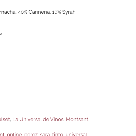
rnacha, 40% Cariñena, 10% Syrah
º
alset
,
La Universal de Vinos
,
Montsant
,
nt
,
online
,
perez
,
sara
,
tinto
,
universal
,