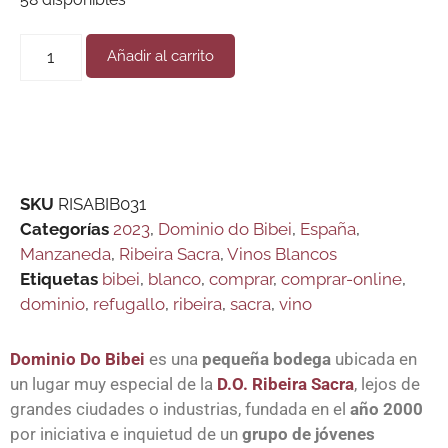
Añadir al carrito
SKU
RISABIB031
Categorías
2023
,
Dominio do Bibei
,
España
,
Manzaneda
,
Ribeira Sacra
,
Vinos Blancos
Etiquetas
bibei
,
blanco
,
comprar
,
comprar-online
,
dominio
,
refugallo
,
ribeira
,
sacra
,
vino
Dominio Do Bibei
es una
pequeña bodega
ubicada en
un lugar muy especial de la
D.O. Ribeira Sacra
, lejos de
grandes ciudades o industrias, fundada en el
año 2000
por iniciativa e inquietud de un
grupo de jóvenes