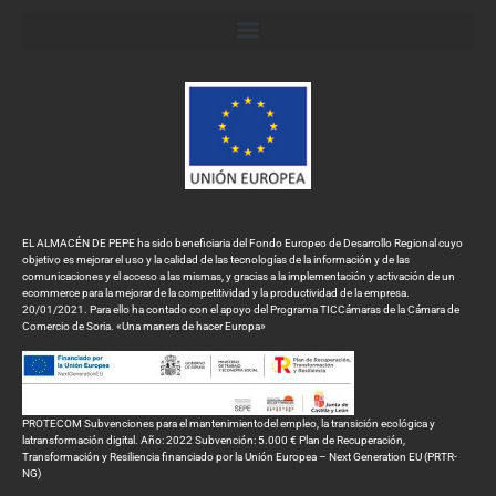
EL ALMACÉN DE PEPE ha sido beneficiaria del Fondo Europeo de Desarrollo Regional cuyo
objetivo es mejorar el uso y la calidad de las tecnologías de la información y de las
comunicaciones y el acceso a las mismas, y gracias a la implementación y activación de un
ecommerce para la mejorar de la competitividad y la productividad de la empresa.
20/01/2021. Para ello ha contado con el apoyo del Programa TICCámaras de la Cámara de
Comercio de Soria. «Una manera de hacer Europa»
PROTECOM Subvenciones para el mantenimientodel empleo, la transición ecológica y
latransformación digital. Año: 2022 Subvención: 5.000 € Plan de Recuperación,
Transformación y Resiliencia financiado por la Unión Europea – Next Generation EU (PRTR-
NG)