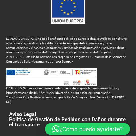
EL ALMACÉN DE PEPE ha sido beneficiaria del Fondo Europeo de Desarrollo Regional cuyo
objetivo es mejorar el uso y la calidad de las tecnologías de la información y de las
comunicaciones y el acceso a las mismas, y gracias a la implementación y activación de un
ecommerce para la mejorar de la competitividad y la productividad de la empresa.
20/01/2021. Para ello ha contado con el apoyo del Programa TICCámaras de la Cámara de
Comercio de Soria. «Una manera de hacer Europa»
PROTECOM Subvenciones para el mantenimientodel empleo, la transición ecológica y
latransformación digital. Año: 2022 Subvención: 5.000 € Plan de Recuperación,
Transformación y Resiliencia financiado por la Unión Europea – Next Generation EU (PRTR-
NG)
Aviso Legal
Política de Gestión de Pedidos con Daños durante
el Transporte
¿Cómo puedo ayudarte?