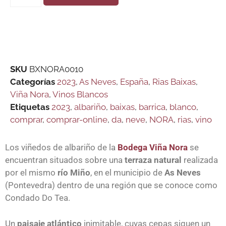
SKU
BXNORA0010
Categorías
2023
,
As Neves
,
España
,
Rias Baixas
,
Viña Nora
,
Vinos Blancos
Etiquetas
2023
,
albariño
,
baixas
,
barrica
,
blanco
,
comprar
,
comprar-online
,
da
,
neve
,
NORA
,
rias
,
vino
Los viñedos de a
lbariño de la
Bodega Viña Nora
se
encuentran situados sobre una
terraza natural
realizada
por el mismo
río Miño
, en el municipio de
As Neves
(Pontevedra) dentro de una región que se conoce como
Condado Do Tea.
Un
paisaje atlántico
inimitable, cuyas cepas siguen un