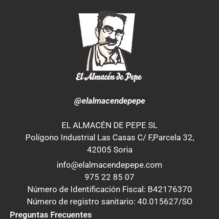
@elalmacendepepe
EL ALMACÉN DE PEPE SL
Polígono Industrial Las Casas C/ F,Parcela 32,
42005 Soria
info@elalmacendepepe.com
975 22 85 07
Número de Identificación Fiscal: B42176370
Número de registro sanitario: 40.015627/SO
Preguntas Frecuentes