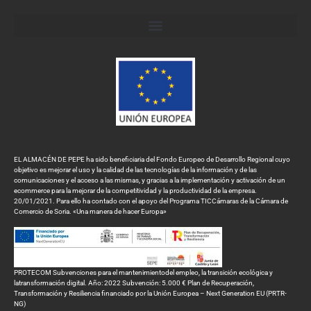
EL ALMACÉN DE PEPE ha sido beneficiaria del Fondo Europeo de Desarrollo Regional cuyo
objetivo es mejorar el uso y la calidad de las tecnologías de la información y de las
comunicaciones y el acceso a las mismas, y gracias a la implementación y activación de un
ecommerce para la mejorar de la competitividad y la productividad de la empresa.
20/01/2021. Para ello ha contado con el apoyo del Programa TICCámaras de la Cámara de
Comercio de Soria. «Una manera de hacer Europa»
PROTECOM Subvenciones para el mantenimientodel empleo, la transición ecológica y
latransformación digital. Año: 2022 Subvención: 5.000 € Plan de Recuperación,
Transformación y Resiliencia financiado por la Unión Europea – Next Generation EU (PRTR-
NG)