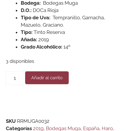
Bodega:
Bodegas Muga
D.O.:
DOCa Rioja
Tipo de Uva:
Tempranillo, Garnacha,
Mazuelo, Graciano.
Tipo:
Tinto Reserva
Añada:
2019
Grado Alcohólico:
14º
3 disponibles
Añadir al carrito
SKU
RRMUGA0032
Categorías
2019
,
Bodegas Muga
,
España
,
Haro
,