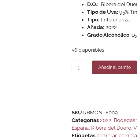
D.O.:
Ribera del Due
Tipo de Uva:
95% Tin
Tipo:
tinto crianza
Añada:
2022
Grado Alcohólico:
15
56 disponibles
Añadir al carrito
SKU
RBMONTE009
Categorías
2022
,
Bodegas 
España
,
Ribera del Duero
,
V
Etiquetas
comprar
,
compra