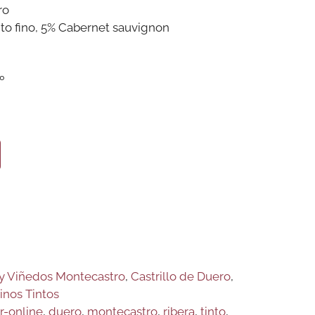
ro
to fino, 5% Cabernet sauvignon
º
y Viñedos Montecastro
,
Castrillo de Duero
,
inos Tintos
r-online
,
duero
,
montecastro
,
ribera
,
tinto
,