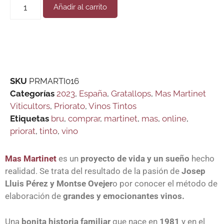
Añadir al carrito
SKU
PRMARTI016
Categorías
2023
,
España
,
Gratallops
,
Mas Martinet
Viticultors
,
Priorato
,
Vinos Tintos
Etiquetas
bru
,
comprar
,
martinet
,
mas
,
online
,
priorat
,
tinto
,
vino
Mas Martinet
es un
proyecto de vida y un sueño
hecho
realidad. Se trata del resultado de la pasión de
Josep
Lluis Pérez y Montse Ovejer
o por conocer el método de
elaboración de
grandes y emocionantes vinos.
Una
bonita historia familiar
que nace en
1981
y en el