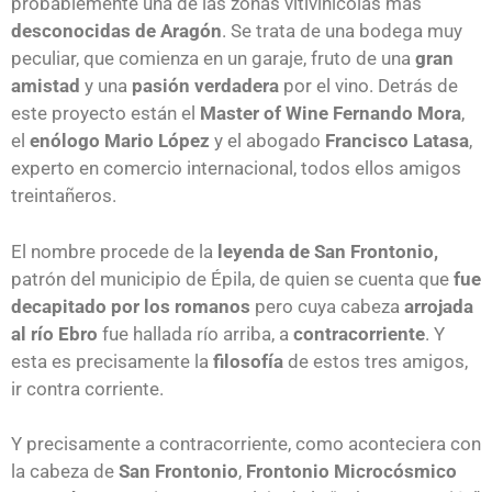
probablemente una de las zonas vitivinícolas más
desconocidas de Aragón
. Se trata de una bodega muy
peculiar, que comienza en un garaje, fruto de una
gran
amistad
y una
pasión verdadera
por el vino.
Detrás de
este proyecto están el
Master of Wine Fernando Mora
,
el
enólogo Mario López
y el abogado
Francisco Latasa
,
experto en comercio internacional, todos ellos amigos
treintañeros.
El nombre procede de la
leyenda de San Frontonio,
patrón del municipio de Épila, de quien se cuenta que
fue
decapitado por los romanos
pero cuya cabeza
arrojada
al río Ebro
fue hallada río arriba, a
contracorriente
. Y
esta es precisamente la
filosofía
de estos tres amigos,
ir contra corriente.
Y precisamente a contracorriente, como aconteciera con
la cabeza de
San Frontonio
,
Frontonio Microcósmico