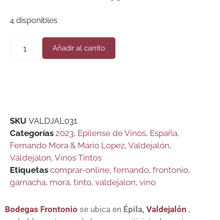
4 disponibles
Añadir al carrito
SKU
VALDJAL031
Categorías
2023
,
Epilense de Vinos
,
España
,
Fernando Mora & Mario Lopez
,
Valdejalón
,
Valdejalon
,
Vinos Tintos
Etiquetas
comprar-online
,
fernando
,
frontonio
,
garnacha
,
mora
,
tinto
,
valdejalon
,
vino
Bodegas Frontonio
se ubica en
Épila,
Valdejalón
,