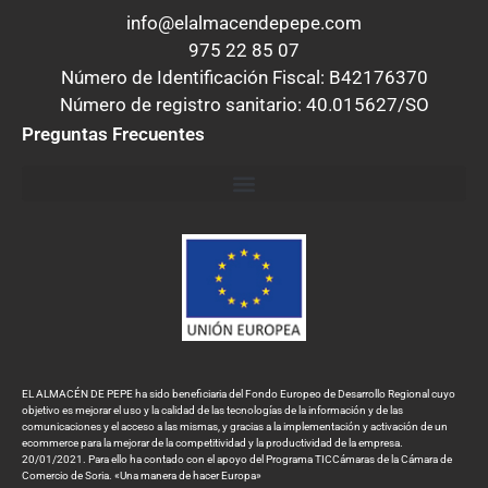
info@elalmacendepepe.com
975 22 85 07
Número de Identificación Fiscal: B42176370
Número de registro sanitario: 40.015627/SO
Preguntas Frecuentes
EL ALMACÉN DE PEPE ha sido beneficiaria del Fondo Europeo de Desarrollo Regional cuyo
objetivo es mejorar el uso y la calidad de las tecnologías de la información y de las
comunicaciones y el acceso a las mismas, y gracias a la implementación y activación de un
ecommerce para la mejorar de la competitividad y la productividad de la empresa.
20/01/2021. Para ello ha contado con el apoyo del Programa TICCámaras de la Cámara de
Comercio de Soria. «Una manera de hacer Europa»