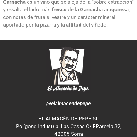
Garnacha
es un vino que se aleja de la “sobre extracción”
y resalta el lado más
fresco
de la
Garnacha aragonesa
,
con notas de fruta silvestre y un carácter mineral
aportado por la pizarra y la
altitud
del viñedo.
@elalmacendepepe
EL ALMACÉN DE PEPE SL
Polígono Industrial Las Casas C/ F,Parcela 32,
42005 Soria