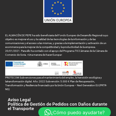
EL ALMACÉN DE PEPE ha sido beneficiaria del Fondo Europeo de Desarrollo Regional cuyo
objetivo es mejorar el uso y la calidad de las tecnologías de la información y de las
comunicaciones y el acceso a las mismas, y gracias a la implementación y activación de un
ecommerce para la mejorar de la competitividad y la productividad de la empresa.
20/01/2021. Para ello ha contado con el apoyo del Programa TICCámaras de la Cámara de
Comercio de Soria. «Una manera de hacer Europa»
PROTECOM Subvenciones para el mantenimientodel empleo, la transición ecológica y
latransformación digital. Año: 2022 Subvención: 5.000 € Plan de Recuperación,
Transformación y Resiliencia financiado por la Unión Europea – Next Generation EU (PRTR-
NG)
Aviso Legal
Política de Gestión de Pedidos con Daños durante
el Transporte
¿Cómo puedo ayudarte?