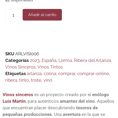
Añadir al carrito
SKU
ARLVISI006
Categorías
2023
,
España
,
Lerma
,
Ribera del Arlanza
,
Vinos Sinceros
,
Vinos Tintos
Etiquetas
arlanza
,
colina
,
comprar
,
comprar-online
,
ribera
,
tinto
,
triste
,
vino
Vinos sinceros
es un proyecto creado por el
enólogo
Luis Martin
, para auténticos
amantes del vino
. Aquellos
que encuentran placer descubriendo
tesoros de
pequeñas producciones
. Una
aventura
en la que se