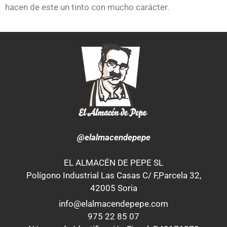
hacen de este un tinto con mucho carácter.
@elalmacendepepe
EL ALMACÉN DE PEPE SL
Polígono Industrial Las Casas C/ F,Parcela 32,
42005 Soria
info@elalmacendepepe.com
975 22 85 07