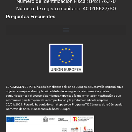
Número de Identificación Fiscal: B42176370
Número de registro sanitario: 40.015627/SO
Preguntas Frecuentes
EL ALMACÉN DE PEPE ha sido beneficiaria del Fondo Europeo de Desarrollo Regional cuyo
objetivo es mejorar el uso y la calidad de las tecnologías de la información y de las
comunicaciones y el acceso a las mismas, y gracias a la implementación y activación de un
ecommerce para la mejorar de la competitividad y la productividad de la empresa.
20/01/2021. Para ello ha contado con el apoyo del Programa TICCámaras de la Cámara de
Comercio de Soria. «Una manera de hacer Europa»