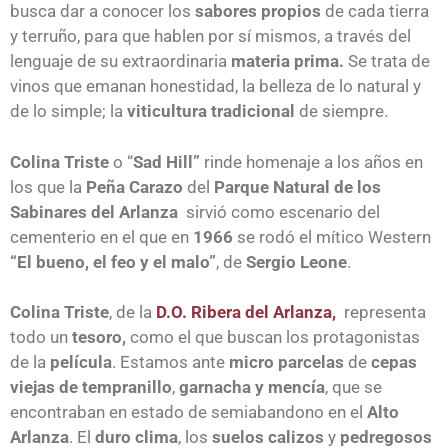
busca dar a conocer los
sabores propios
de cada tierra
y terruño, para que hablen por sí mismos, a través del
lenguaje de su extraordinaria
materia prima.
Se trata de
vinos que emanan honestidad, la belleza de lo natural y
de lo simple; la
viticultura tradicional
de siempre.
Colina Triste
o “
Sad Hill”
rinde homenaje a los años en
los que la
Peña Carazo
del
Parque Natural de los
Sabinares del Arlanza
sirvió como escenario del
cementerio en el que en
1966
se rodó el mítico Western
“El bueno, el feo y el malo”
, de
Sergio Leone
.
Colina Triste
, de la
D.O. Ribera del Arlanza,
representa
todo un
tesoro,
como el que buscan los protagonistas
de la
película
. Estamos ante
micro parcelas
de
cepas
viejas de tempranillo
,
garnacha y mencía
, que se
encontraban en estado de semiabandono en el
Alto
Arlanza
. El
duro clima
, los
suelos calizos
y
pedregosos