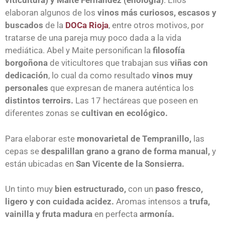
viticultura) y Maite Fernández (enología)
. Ellos
elaboran algunos de los
vinos más curiosos, escasos y
buscados
de la
DOCa Rioja
, entre otros motivos, por
tratarse de una pareja muy poco dada a la vida
mediática. Abel y Maite personifican la
filosofía
borgoñona
de viticultores que trabajan sus
viñas con
dedicación
, lo cual da como resultado
vinos muy
personales
que expresan de manera auténtica los
distintos terroirs.
Las 17 hectáreas que poseen en
diferentes zonas se
cultivan en ecológico.
Para elaborar este
monovarietal de Tempranillo,
las
cepas se
despalillan grano a grano de forma manual,
y
están ubicadas en
San Vicente de la Sonsierra.
Un tinto muy
bien estructurado,
con un
paso fresco,
ligero y con cuidada acidez.
Aromas intensos a
trufa,
vainilla y fruta madura
en perfecta
armonía.