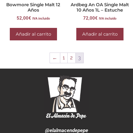
Bowmore Single Malt 12
Ardbeg An OA Single Malt
Años
10 Años 1L – Estuche
52,00
€
72,00
€
IVA incluido
IVA incluido
Añadir al carrito
Añadir al carrito
←
1
2
3
@elalmacendepepe