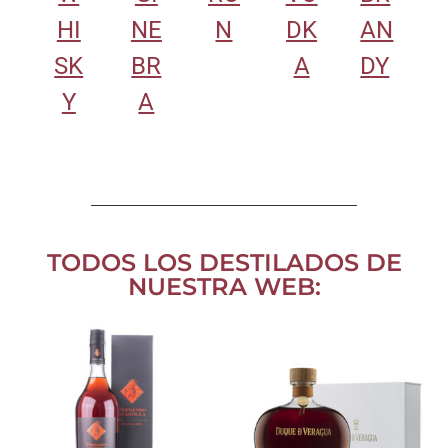
HI
NE
N
DK
AN
SK
BR
A
DY
Y
A
TODOS LOS DESTILADOS DE
NUESTRA WEB: