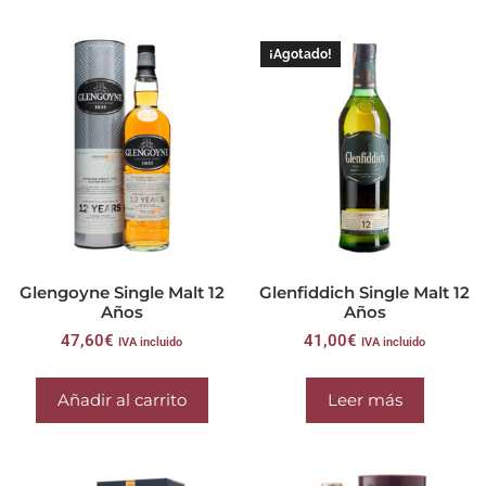
¡Agotado!
Glengoyne Single Malt 12
Glenfiddich Single Malt 12
Años
Años
47,60
€
41,00
€
IVA incluido
IVA incluido
Añadir al carrito
Leer más