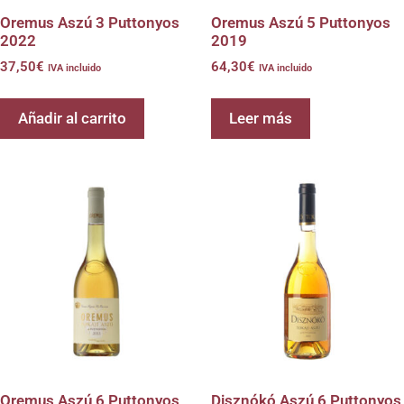
Oremus Aszú 3 Puttonyos
Oremus Aszú 5 Puttonyos
2022
2019
37,50
€
64,30
€
IVA incluido
IVA incluido
Añadir al carrito
Leer más
Oremus Aszú 6 Puttonyos
Disznókó Aszú 6 Puttonyos