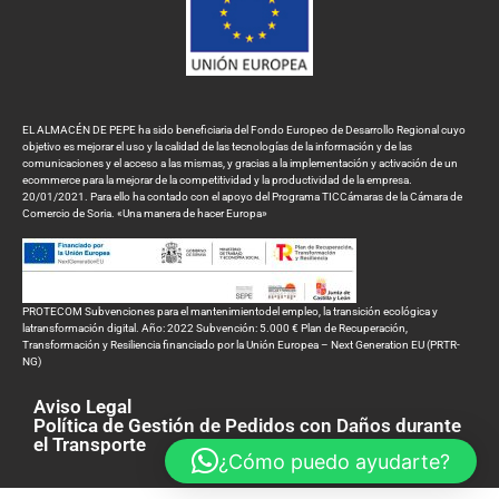
EL ALMACÉN DE PEPE ha sido beneficiaria del Fondo Europeo de Desarrollo Regional cuyo
objetivo es mejorar el uso y la calidad de las tecnologías de la información y de las
comunicaciones y el acceso a las mismas, y gracias a la implementación y activación de un
ecommerce para la mejorar de la competitividad y la productividad de la empresa.
20/01/2021. Para ello ha contado con el apoyo del Programa TICCámaras de la Cámara de
Comercio de Soria. «Una manera de hacer Europa»
PROTECOM Subvenciones para el mantenimientodel empleo, la transición ecológica y
latransformación digital. Año: 2022 Subvención: 5.000 € Plan de Recuperación,
Transformación y Resiliencia financiado por la Unión Europea – Next Generation EU (PRTR-
NG)
Aviso Legal
Política de Gestión de Pedidos con Daños durante
el Transporte
¿Cómo puedo ayudarte?