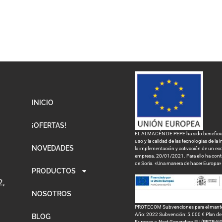
INICIO
¡OFERTAS!
EL ALMACÉN DE PEPE ha sido beneficiari
uso y la calidad de las tecnologías de la
NOVEDADES
la implementación y activación de un eco
empresa. 20/01/2021. Para ello ha con
de Soria. «Una manera de hacer Europa»
PRODUCTOS
2,
NOSOTROS
PROTECOM Subvenciones para el mantenim
Año: 2022 Subvención: 5.000 € Plan de R
BLOG
Europea – Next Generation EU (PRTR-N