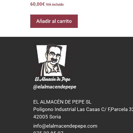
60,00
€
IVA incluido
Añadir al carrito
@elalmacendepepe
EL ALMACÉN DE PEPE SL
Polígono Industrial Las Casas C/ F,Parcela 3
42005 Soria
info@elalmacendepepe.com