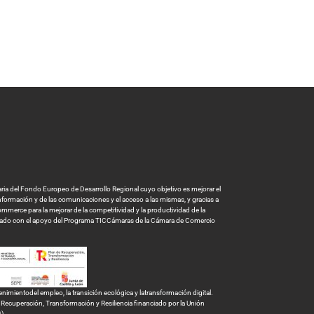
a del Fondo Europeo de Desarrollo Regional cuyo objetivo es mejorar el
 información y de las comunicaciones y el acceso a las mismas, y gracias a
mmerce para la mejorar de la competitividad y la productividad de la
tado con el apoyo del Programa TICCámaras de la Cámara de Comercio
ientodel empleo, la transición ecológica y latransformación digital.
ecuperación, Transformación y Resiliencia financiado por la Unión
G)