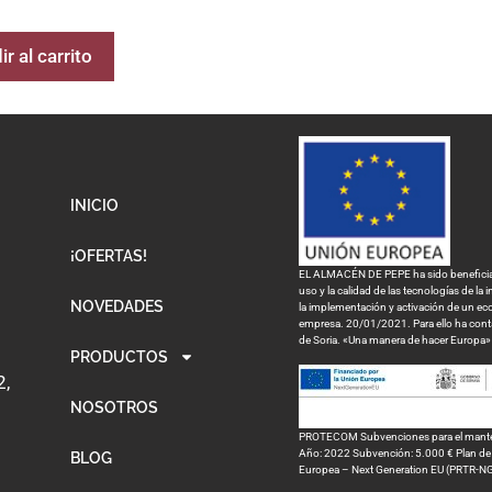
r al carrito
INICIO
¡OFERTAS!
EL ALMACÉN DE PEPE ha sido beneficiari
uso y la calidad de las tecnologías de la
NOVEDADES
la implementación y activación de un eco
empresa. 20/01/2021. Para ello ha con
de Soria. «Una manera de hacer Europa»
PRODUCTOS
2,
NOSOTROS
PROTECOM Subvenciones para el mantenim
Año: 2022 Subvención: 5.000 € Plan de R
BLOG
Europea – Next Generation EU (PRTR-N