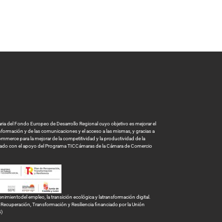
a del Fondo Europeo de Desarrollo Regional cuyo objetivo es mejorar el
 información y de las comunicaciones y el acceso a las mismas, y gracias a
mmerce para la mejorar de la competitividad y la productividad de la
tado con el apoyo del Programa TICCámaras de la Cámara de Comercio
ientodel empleo, la transición ecológica y latransformación digital.
ecuperación, Transformación y Resiliencia financiado por la Unión
G)