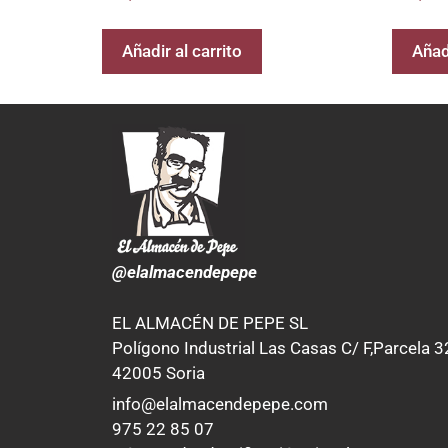
Añadir al carrito
Añadi
@elalmacendepepe
EL ALMACÉN DE PEPE SL
Polígono Industrial Las Casas C/ F,Parcela 3
42005 Soria
info@elalmacendepepe.com
975 22 85 07