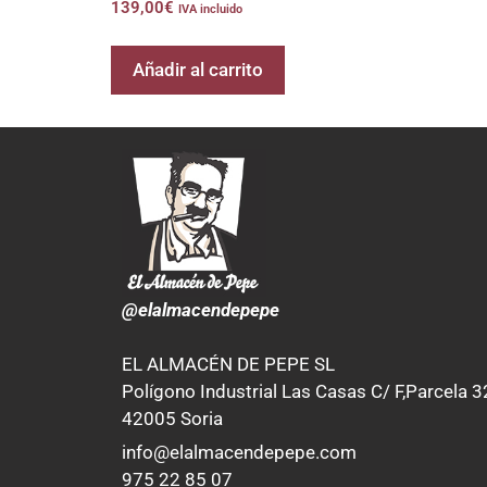
139,00
€
IVA incluido
Añadir al carrito
@elalmacendepepe
EL ALMACÉN DE PEPE SL
Polígono Industrial Las Casas C/ F,Parcela 3
42005 Soria
info@elalmacendepepe.com
975 22 85 07