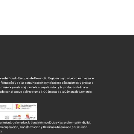
a del Fondo Europeo de Desarrollo Regional cuyo objetivo es mejorar el
 información y de las comunicaciones y el acceso a las mismas, y gracias a
mmerce para la mejorar de la competitividad y la productividad de la
tado con el apoyo del Programa TICCámaras de la Cámara de Comercio
ientodel empleo, la transición ecológica y latransformación digital.
ecuperación, Transformación y Resiliencia financiado por la Unión
G)