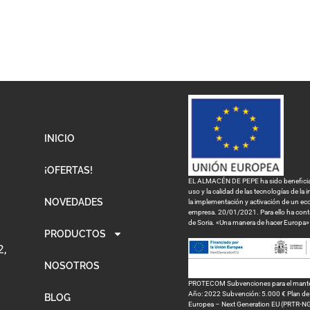
INICIO
¡OFERTAS!
EL ALMACÉN DE PEPE ha sido beneficiari
uso y la calidad de las tecnologías de la
NOVEDADES
la implementación y activación de un eco
empresa. 20/01/2021. Para ello ha con
de Soria. «Una manera de hacer Europa»
PRODUCTOS
2,
NOSOTROS
PROTECOM Subvenciones para el mantenim
Año: 2022 Subvención: 5.000 € Plan de R
BLOG
Europea – Next Generation EU (PRTR-N