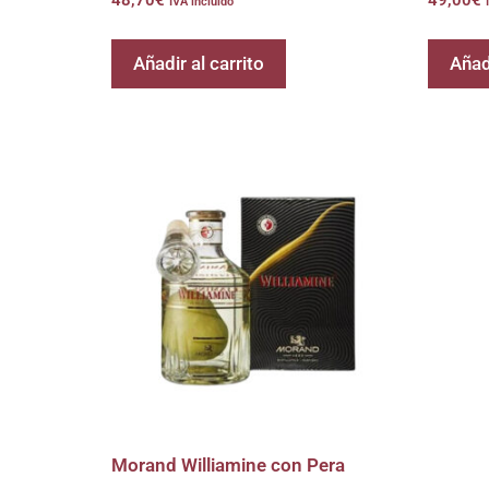
48,70
€
49,00
€
IVA incluido
Añadir al carrito
Añadi
Morand Williamine con Pera