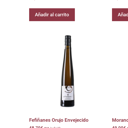
Añadir al carrito
Añadi
Fefiñanes Orujo Envejecido
Morand