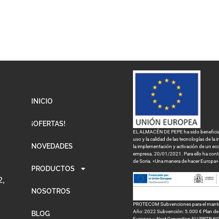
INICIO
¡OFERTAS!
EL ALMACÉN DE PEPE ha sido beneficiari
uso y la calidad de las tecnologías de la
NOVEDADES
la implementación y activación de un eco
empresa. 20/01/2021. Para ello ha con
de Soria. «Una manera de hacer Europa»
PRODUCTOS
2,
NOSOTROS
PROTECOM Subvenciones para el mantenim
Año: 2022 Subvención: 5.000 € Plan de R
BLOG
Europea – Next Generation EU (PRTR-N