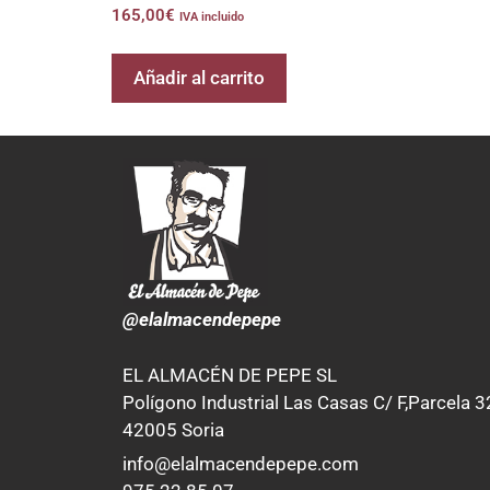
165,00
€
IVA incluido
Añadir al carrito
@elalmacendepepe
EL ALMACÉN DE PEPE SL
Polígono Industrial Las Casas C/ F,Parcela 3
42005 Soria
info@elalmacendepepe.com