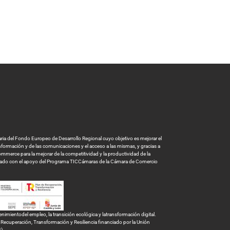
a del Fondo Europeo de Desarrollo Regional cuyo objetivo es mejorar el
 información y de las comunicaciones y el acceso a las mismas, y gracias a
mmerce para la mejorar de la competitividad y la productividad de la
tado con el apoyo del Programa TICCámaras de la Cámara de Comercio
ientodel empleo, la transición ecológica y latransformación digital.
ecuperación, Transformación y Resiliencia financiado por la Unión
G)